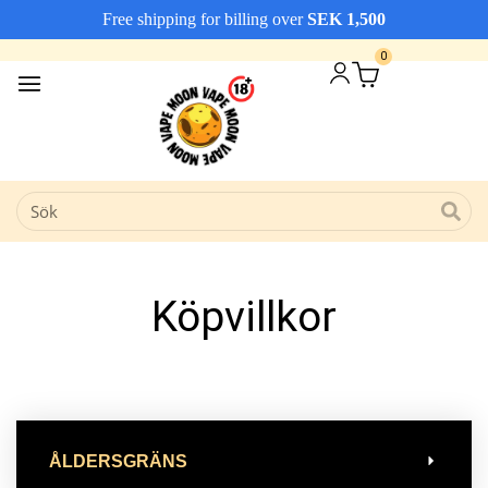
Free shipping for billing over
SEK
1,500
Vi erbjuder snabba leveranser
Avfärda
0
Köpvillkor
ÅLDERSGRÄNS