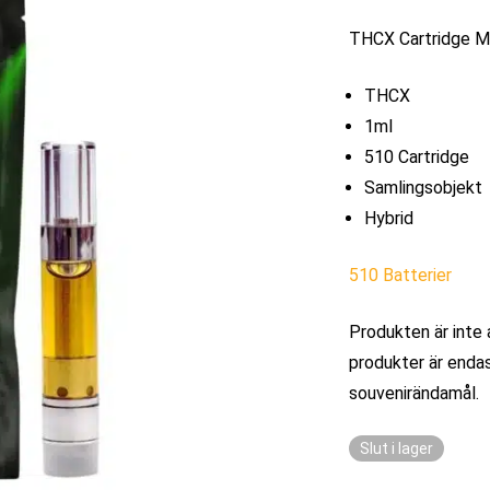
THCX Cartridge M
THCX
1ml
510 Cartridge
Samlingsobjekt
Hybrid
510 Batterier
Produkten är inte 
produkter är endas
souvenirändamål.
Slut i lager