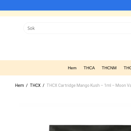
Hem
THCA
THCNM
TH
Hem
/
THCX
/
THCX Cartridge Mango Kush – 1ml – Moon V