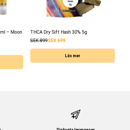
1ml – Moon
THCA Dry Sift Hash 30% 5g
SEK
899
SEK
699
Läs mer
s
Diskreta leveranser