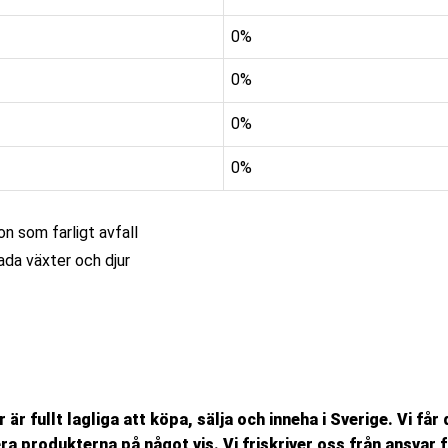
0%
0%
0%
0%
n som farligt avfall
ada växter och djur
r fullt lagliga att köpa, sälja och inneha i Sverige. Vi få
a produkterna på något vis. Vi friskriver oss från ansvar