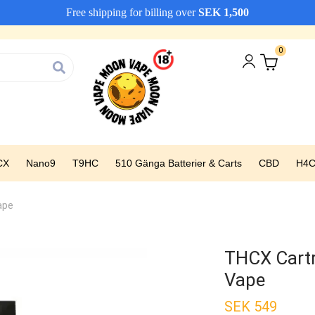
Free shipping for billing over
SEK
1,500
Vi erbjuder snabba leveranser
Avfärda
0
CX
Nano9
T9HC
510 Gänga Batterier & Carts
CBD
H4
ape
THCX Cart
Vape
SEK
549