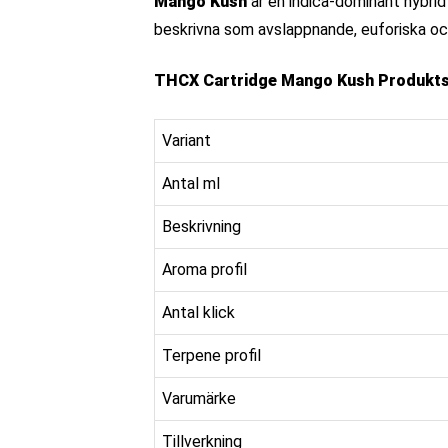
Mango Kush
är en indica-dominant hybri
beskrivna som avslappnande, euforiska och
THCX Cartridge Mango Kush Produktsp
Variant
Antal ml
Beskrivning
Aroma profil
Antal klick
Terpene profil
Varumärke
Tillverkning