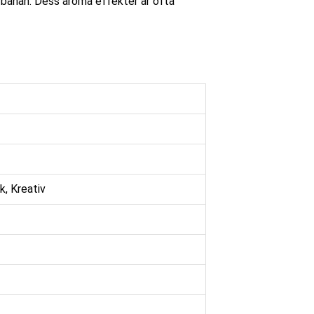
 banan. Dess aroma effekter är ofta
k, Kreativ