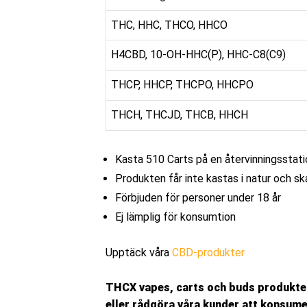
THC, HHC, THCO, HHCO
H4CBD, 10-OH-HHC(P), HHC-C8(C9)
THCP, HHCP, THCPO, HHCPO
THCH, THCJD, THCB, HHCH
Kasta 510 Carts på en återvinningsstatio
Produkten får inte kastas i natur och sk
Förbjuden för personer under 18 år
Ej lämplig för konsumtion
Upptäck våra
CBD-produkter
THCX vapes, carts och buds produkter ä
eller rådgöra våra kunder att konsumer