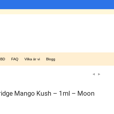
CBD
FAQ
Vilka är vi
Blogg
ridge Mango Kush – 1ml – Moon