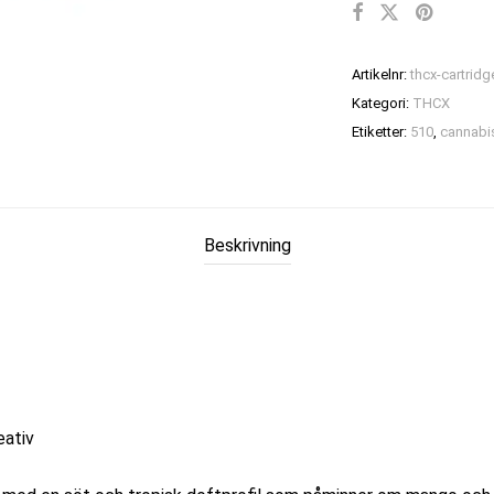
Artikelnr:
thcx-cartri
Kategori:
THCX
Etiketter:
510
,
cannabi
Beskrivning
eativ