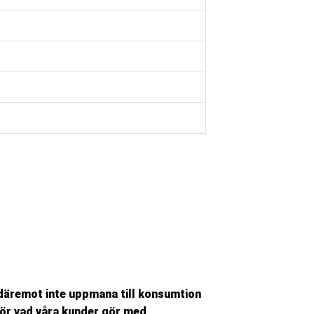
r däremot inte uppmana till konsumtion
 för vad våra kunder gör med