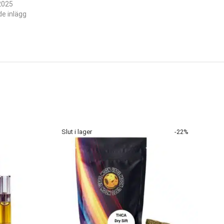
 2025
de inlägg
-
22
%