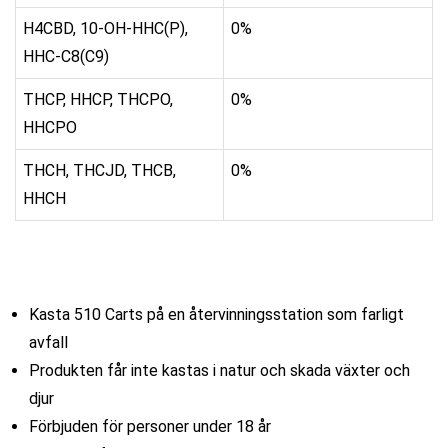
H4CBD, 10-OH-HHC(P),
0%
HHC-C8(C9)
THCP, HHCP, THCPO,
0%
HHCPO
THCH, THCJD, THCB,
0%
HHCH
Kasta 510 Carts på en återvinningsstation som farligt
avfall
Produkten får inte kastas i natur och skada växter och
djur
Förbjuden för personer under 18 år