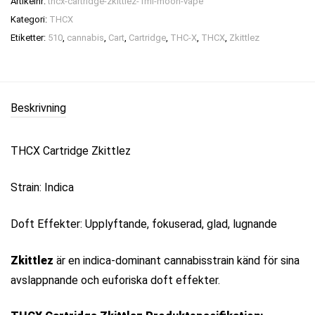
Artikelnr:
thcx-cartridge-zkittlez-1ml-moon-vape
Kategori:
THCX
Etiketter:
510
,
cannabis
,
Cart
,
Cartridge
,
THC-X
,
THCX
,
Zkittlez
Beskrivning
THCX Cartridge Zkittlez
Strain: Indica
Doft Effekter: Upplyftande, fokuserad, glad, lugnande
Zkittlez
är en indica-dominant cannabisstrain känd för sina
avslappnande och euforiska doft effekter.