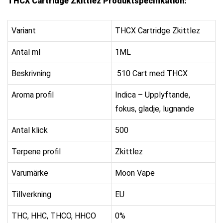
THCX Cartridge Zkittlez Produktspecifikation:
Variant
THCX Cartridge Zkittlez
Antal ml
1ML
Beskrivning
510 Cart med THCX
Aroma profil
Indica – Upplyftande,
fokus, gladje, lugnande
Antal klick
500
Terpene profil
Zkittlez
Varumärke
Moon Vape
Tillverkning
EU
THC, HHC, THCO, HHCO
0%