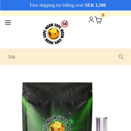
Free shipping for billing over
SEK
1,500
Vi erbjuder snabba leveranser
Avfärda
0