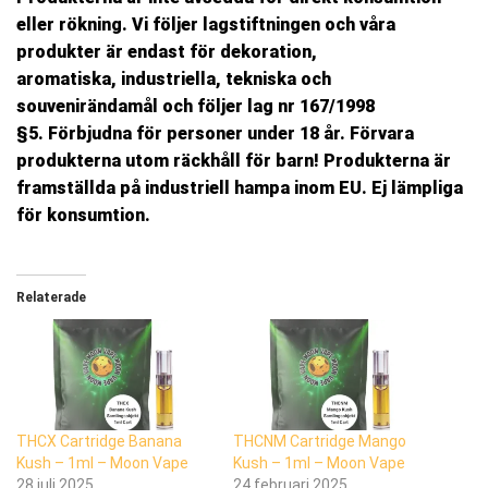
eller rökning.
Vi följer lagstiftningen och våra
produkter är endast för
dekoration,
aromatiska,
industriella, tekniska
och
souvenirändamål och
följer lag nr 167/1998
§5.
Förbjudna för personer under 18 år. Förvara
produkterna utom räckhåll för barn!
Produkterna är
framställda på industriell hampa inom EU. Ej lämpliga
för konsumtion.
Relaterade
THCX Cartridge Banana
THCNM Cartridge Mango
Kush – 1ml – Moon Vape
Kush – 1ml – Moon Vape
28 juli 2025
24 februari 2025