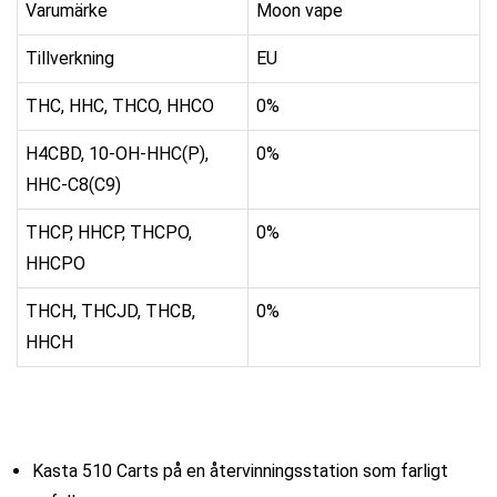
Varumärke
Moon vape
Tillverkning
EU
THC, HHC, THCO, HHCO
0%
H4CBD, 10-OH-HHC(P),
0%
HHC-C8(C9)
THCP, HHCP, THCPO,
0%
HHCPO
THCH, THCJD, THCB,
0%
HHCH
Kasta 510 Carts på en återvinningsstation som farligt