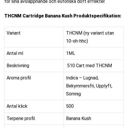
för sina avslappnande och euforiska doft effekter.
THCNM Cartridge Banana Kush Produktspecifikation:
Variant
THCNM (ny variant utan
10-oh-hhc)
Antal ml
1ML
Beskrivning
510 Cart med THCNM
Aroma profil
Indica – Lugnad,
Bekymmersfri, Upplyft,
Sömnig
Antal klick
500
Terpene profil
Banana Kush