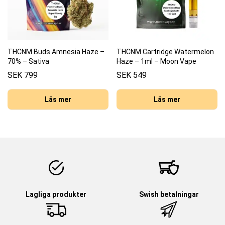
THCNM Buds Amnesia Haze –
THCNM Cartridge Watermelon
70% – Sativa
Haze – 1ml – Moon Vape
SEK
799
SEK
549
Läs mer
Läs mer
Lagliga produkter
Swish betalningar