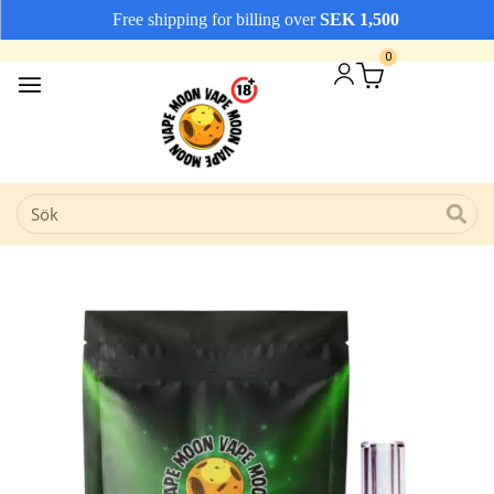
Free shipping for billing over
SEK
1,500
Vi erbjuder snabba leveranser
Avfärda
0