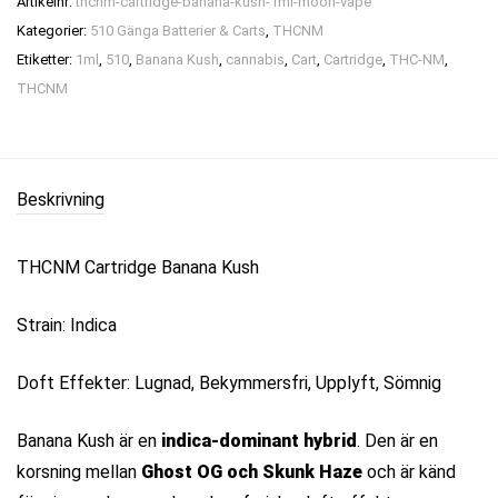
Artikelnr:
thcnm-cartridge-banana-kush-1ml-moon-vape
Kategorier:
510 Gänga Batterier & Carts
,
THCNM
Etiketter:
1ml
,
510
,
Banana Kush
,
cannabis
,
Cart
,
Cartridge
,
THC-NM
,
THCNM
Beskrivning
THCNM Cartridge Banana Kush
Strain: Indica
Doft Effekter: Lugnad, Bekymmersfri, Upplyft, Sömnig
Banana Kush är en
indica-dominant hybrid
. Den är en
korsning mellan
Ghost OG och Skunk Haze
och är känd