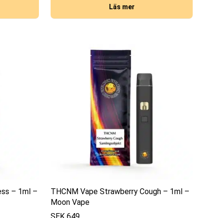
Läs mer
ss – 1ml –
THCNM Vape Strawberry Cough – 1ml –
Moon Vape
SEK
649