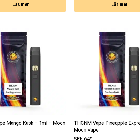
Läs mer
Läs mer
e Mango Kush – 1ml – Moon
THCNM Vape Pineapple Expre
Moon Vape
SEK
649