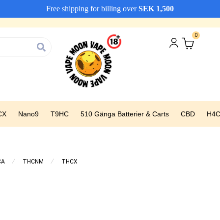
Free shipping for billing over
SEK
1,500
Vi erbjuder snabba leveranser
Avfärda
0
CX
Nano9
T9HC
510 Gänga Batterier & Carts
CBD
H4
⁄
⁄
CA
THCNM
THCX