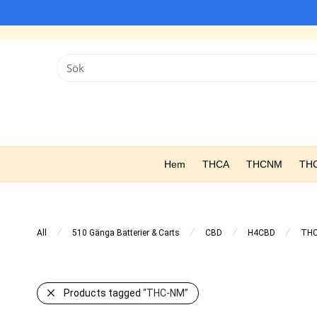
Hem
THCA
THCNM
TH
⁄
⁄
⁄
⁄
All
510 Gänga Batterier & Carts
CBD
H4CBD
TH
Products tagged
“THC-NM”