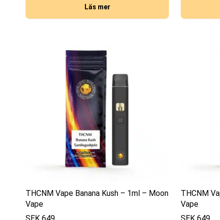
Läs mer
THCNM Vape Banana Kush – 1ml – Moon
THCNM Vap
Vape
Vape
SEK
649
SEK
649