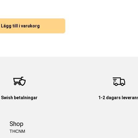
Lägg till i varukorg
Swish betalningar
1-2 dagars leveran
Shop
THCNM