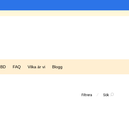
CBD
FAQ
Vilka är vi
Blogg
⁄
Filtrera
Sök