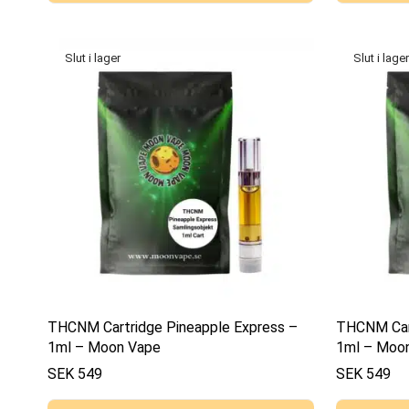
THCNM Cartridge Pineapple Express –
THCNM Cart
1ml – Moon Vape
1ml – Moo
SEK
549
SEK
549