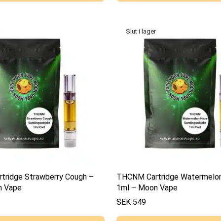
ridge Strawberry Cough –
THCNM Cartridge Watermelo
n Vape
1ml – Moon Vape
SEK
549