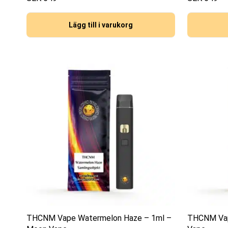
Lägg till i varukorg
THCNM Vape Watermelon Haze – 1ml –
THCNM Vap