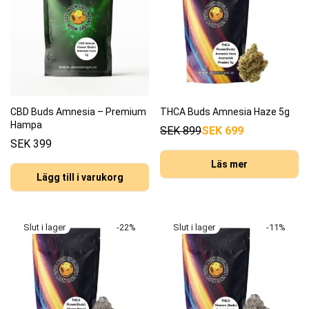
CBD Buds Amnesia – Premium
THCA Buds Amnesia Haze 5g
Hampa
SEK
899
SEK
699
SEK
399
Läs mer
Lägg till i varukorg
-
22
%
-
11
%