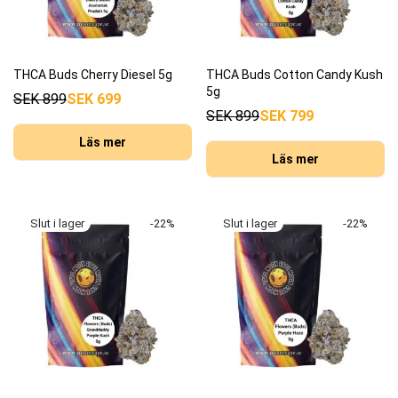
THCA Buds Cherry Diesel 5g
THCA Buds Cotton Candy Kush
5g
SEK
899
SEK
699
SEK
899
SEK
799
Läs mer
Läs mer
-
22
%
-
22
%