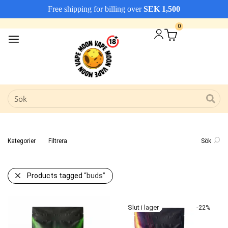
Free shipping for billing over
SEK
1,500
Vi erbjuder snabba leveranser
Avfärda
0
Kategorier
Filtrera
Sök
Products tagged
“buds”
-
22
%