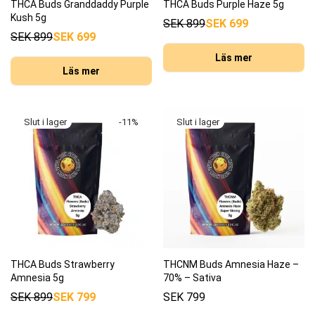
THCA Buds Granddaddy Purple
THCA Buds Purple Haze 5g
Kush 5g
SEK
899
SEK
699
SEK
899
SEK
699
Läs mer
Läs mer
-
11
%
THCA Buds Strawberry
THCNM Buds Amnesia Haze –
Amnesia 5g
70% – Sativa
SEK
899
SEK
799
SEK
799